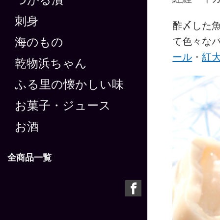
つがる漬
刺身
酢〆した
て色々な
海のもの
ール
・
紅
乾物浜ちゃん
ふる里の懐かしい味
お菓子・ジュース
お酒
全商品一覧