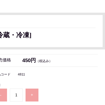
冷蔵・冷凍]
450円
売価格
（税込み）
品コード
4811
量
-
+