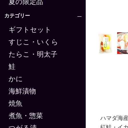
夏の限定品
カテゴリー
ギフトセット
すじこ・いくら
たらこ・明太子
鮭
かに
海鮮漬物
焼魚
煮魚・惣菜
ハマダ海
紅鮭・イ