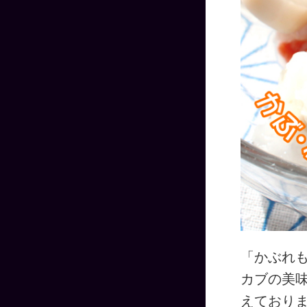
「かぶれ
カブの美
えており