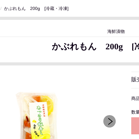
かぶれもん 200g [冷蔵・冷凍]
海鮮漬物
かぶれもん 200g [
販
商
数