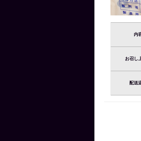
内
お召し
配送