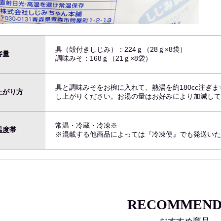
具（殻付きしじみ）：224ｇ（28ｇ×8袋）
容量
調味みそ：168ｇ（21ｇ×8袋）
具と調味みそをお椀に入れて、熱湯を約180cc注ぎ
上がり方
し上がりください。お湯の量はお好みにより加減し
常温・冷蔵・冷凍※
温度帯
※混載する他商品によっては『冷凍便』でも発送い
RECOMMEND