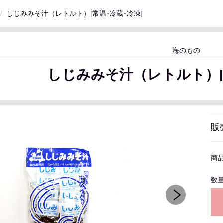
しじみみそ汁（レトルト）[常温･冷蔵･冷凍]
海のもの
しじみみそ汁（レトルト）[
販
商
数