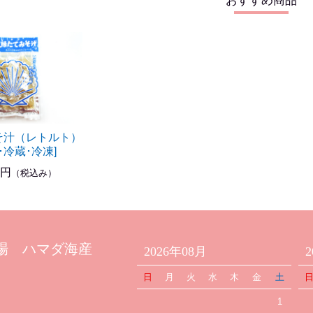
おすすめ商品
そ汁（レトルト）
･冷蔵･冷凍]
0円
（税込み）
場 ハマダ海産
2026年08月
日
月
火
水
木
金
土
1