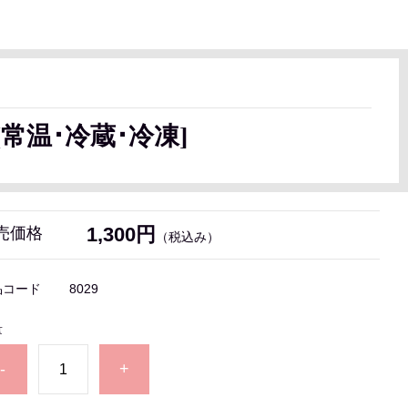
常温･冷蔵･冷凍]
1,300円
売価格
（税込み）
品コード
8029
量
-
+