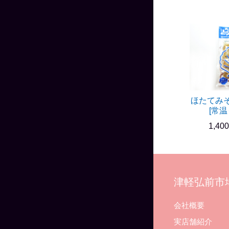
ほたてみ
[常温
1,40
津軽弘前市
会社概要
実店舗紹介