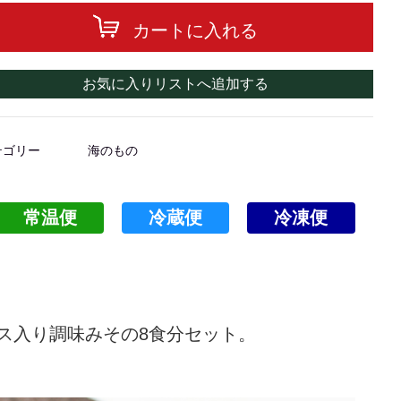
カートに入れる
お気に入りリストへ追加する
テゴリー
海のもの
常温便
冷蔵便
冷凍便
ス入り調味みその8食分セット。