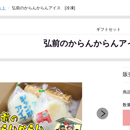
ット
弘前のからんからんアイス [冷凍]
ギフトセット
弘前のからんからんアイ
販
商
数