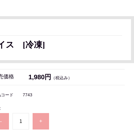
ス [冷凍]
1,980円
売価格
（税込み）
品コード
7743
量
-
+