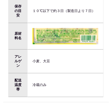
保存
の目
１０℃以下で約３日（製造日より７日）
安
原材
料名
アレ
ルゲ
小麦、大豆
ン
配送
温度
冷蔵のみ
帯