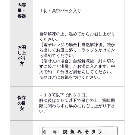
内容
量・
１切・真空パック入り
容器
自然解凍の上、温めてからお召し上がり
ください。
【電子レンジの場合】自然解凍後、袋か
お召
ら出してお皿に盛り、ラップをかけてか
し上
ら温めてください。
がり
【湯せんの場合】自然解凍後、封を切ら
方
ずに袋ごと沸騰したお湯に入れます。中
火で約１０分ほど湯せんしてください。
※やけどにお気をつけください。
－１８℃以下で約６０日。
保存
解凍後は１０℃以下で保存の上、賞味期
の目
限に関わらずお早めにお召し上がり下さ
安
い。