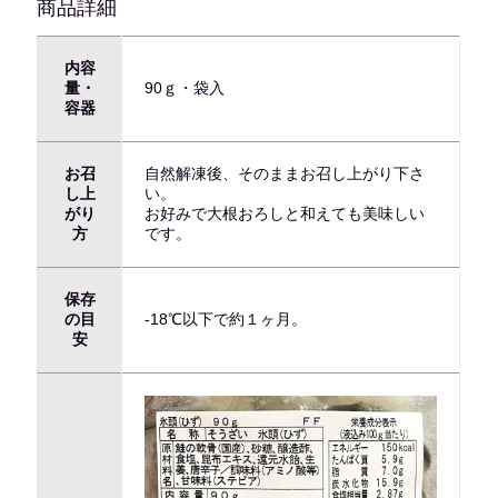
商品詳細
内容
量・
90ｇ・袋入
容器
お召
自然解凍後、そのままお召し上がり下さ
し上
い。
がり
お好みで大根おろしと和えても美味しい
方
です。
保存
の目
-18℃以下で約１ヶ月。
安