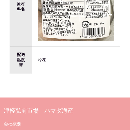
原材
料名
配送
温度
冷凍
帯
津軽弘前市場 ハマダ海産
会社概要